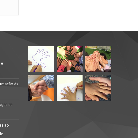
 e
ormação às
agas de
ras ao
de