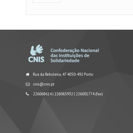
Rua da Reboleira, 47 4050-492 Porto
cnis@cnis.pt
226068614 | 226065932 | 226001774 (fax)