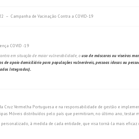
22 – Campanha de Vacinação Contra a COVID-19
oença COVID -19
contra em situação de maior vulnerabilidade, o
uso de máscaras ou viseiras man
ços de apoio domiciliário para populações vulneráveis, pessoas idosas ou pess
ados Integrados).
a Cruz Vermelha Portuguesa e na responsabilidade de gestão e implemen
as Móveis distribuídos pelo país que permitiram, no último ano, testar 
e personalizado, à medida de cada entidade, que visa torná-la mais efica