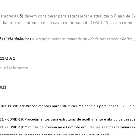
s empresas(
5)
devem considerar para estabelecer e atualizar o Plano de 
balhador com sintomas) e um caso confirmado de COVID-19, assim como pa
ões
”
são sinónimos
e integram todos os ramos de atividade nos setores público,
/11/2021
al e Isolamento
2021
2021 COVID-19:
Procedimentos para Estruturas Residenciais para Idosos (ERPI) e
21 –
COVID-19: Procedimentos para estruturas de acolhimento e abrigo de pess
21 –
COVID-19: Medidas de Prevenção e Controlo em Creches, Creches familiares
Campanha de Vacinação contra a COVID-19: Vacina COMIRNATY®