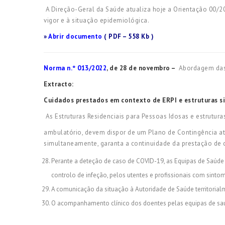
A Direção-Geral da Saúde atualiza hoje a Orientação 00/2
vigor e à situação epidemiológica.
»
Abrir documento
( PDF – 558 Kb )
Norma n.º 013/2022
, de 28 de novembro –
Abordagem das
Extracto:
Cuidados prestados em contexto de ERPI e estruturas s
As Estruturas Residenciais para Pessoas Idosas e estrutur
ambulatório, devem dispor de um Plano de Contingência at
simultaneamente, garanta a continuidade da prestação de c
Perante a deteção de caso de COVID-19, as Equipas de Saúde d
controlo de infeção, pelos utentes e profissionais com sinto
A comunicação da situação à Autoridade de Saúde territori
O acompanhamento clínico dos doentes pelas equipas de saúd