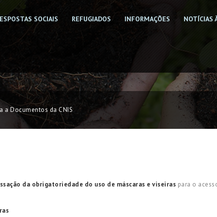
ESPOSTAS SOCIAIS
REFUGIADOS
INFORMAÇÕES
NOTÍCIAS 
a a Documentos da CNIS
ssação da obrigatoriedade do uso de máscaras e viseiras
para o acess
ras