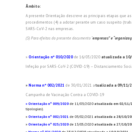
Âmbito:
A presente Orientação descreve as principais etapas que a
procedimentos (4) a adotar perante um caso suspeito (tra
SARS-CoV-2 nas empresas.
(5) Para efeitos do presente documento “
empresas” e “organizaç
»
Orientação nº 010/2020
de 16/03/2020
atualizada a 10
Infeção por SARS-CoV-2 (COVID-19) – Distanciamento Soci
»
Norma nº 002/2021
de 30/01/2021 a
tualizada a 09/11/
Campanha de Vacinação Contra a COVID-19
» Orientação nº 009/2020
de 11/03/2020
atualizada em 02/11/
tipologias).
»
Orientação nº 002/2021
de 03/02/2021
atualizada a 28/10/20
»
Orientação nº 025/2020
de 13/05/2020
atualizada a 27/10/20
»
Norma nº 021/2020
de 23/12/2020 atualizada a 10/10/2021 –