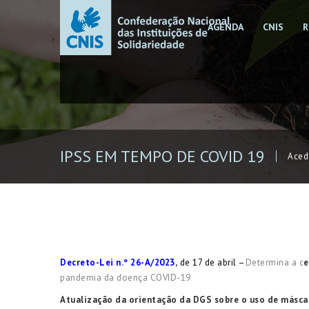
AGENDA
CNIS
R
IPSS EM TEMPO DE COVID 19
Aced
Decreto-Lei n.º 26-A/2023
,
de 17 de abril –
Determina a c
e
pandemia da doença COVID-19
Atualização da orientação da DGS sobre o uso de másca