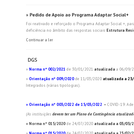
»
Pedido de Apoio ao Programa Adaptar Social+
Foi reativado e reforçado o Programa Adaptar Social +, p
deficiência no âmbito das respostas sociais
Estrutura Resi
Continuar a ler
DGS
»
Norma nº 002/2021
de 30/01/2021
atualizada
a 06/09/2
»
Orientação nº 009/2020
de 11/03/2020
atualizada a 23
Integrados (várias tipologias).
» Orientação nº 003/2022 de 15/03/2022
–
COVID-19: Ade
(As instituições
devem ter um Plano de Contingência atualizad
» Norma nº 015/2020
de 24/07/2020
atualizada a 03/03/
»
Norma nº 015/2020
de 24/07/2020
atualizada a 23/02/