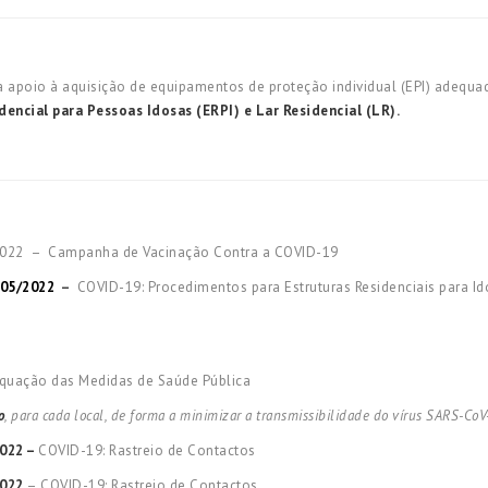
ara apoio à aquisição de equipamentos de proteção individual (EPI) adeq
dencial para Pessoas Idosas
(ERPI) e Lar Residencial (LR).
022 – Campanha de Vacinação Contra a COVID-19
/05/2022
–
COVID-19: Procedimentos para Estruturas Residenciais para I
quação das Medidas de Saúde Pública
o
, para cada local, de forma a minimizar a transmissibilidade do vírus SARS-CoV
2022 –
COVID-19: Rastreio de Contactos
2022
– COVID-19: Rastreio de Contactos