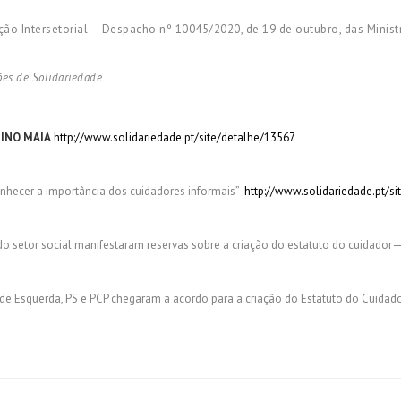
ntersetorial – Despacho nº 10045/2020, de 19 de outubro, das Ministra
ões de Solidariedade
LINO MAIA
http://www.solidariedade.pt/site/detalhe/13567
nhecer a importância dos cuidadores informais”
http://www.solidariedade.pt/s
 do setor social manifestaram reservas sobre a criação do estatuto do cuida
de Esquerda, PS e PCP chegaram a acordo para a criação do Estatuto do Cuidado