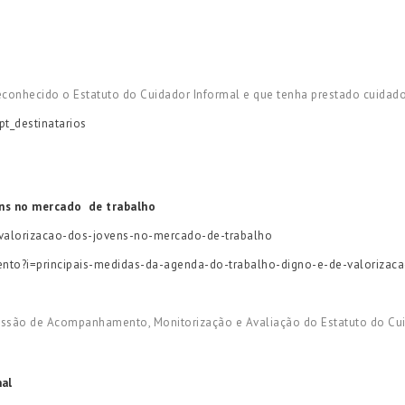
conhecido o Estatuto do Cuidador Informal e que tenha prestado cuidados
pt_destinatarios
ns no mercado de trabalho
-valorizacao-dos-jovens-no-mercado-de-trabalho
nto?i=principais-medidas-da-agenda-do-trabalho-digno-e-de-valorizac
missão de Acompanhamento, Monitorização e Avaliação do Estatuto do Cu
mal