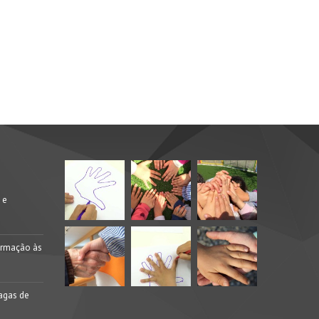
 e
ormação às
agas de