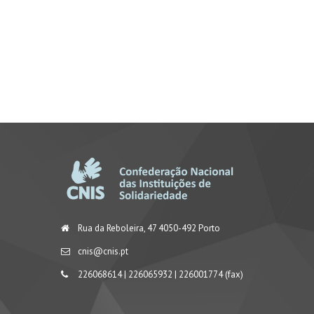
Rua da Reboleira, 47 4050-492 Porto
cnis@cnis.pt
226068614 | 226065932 | 226001774 (fax)