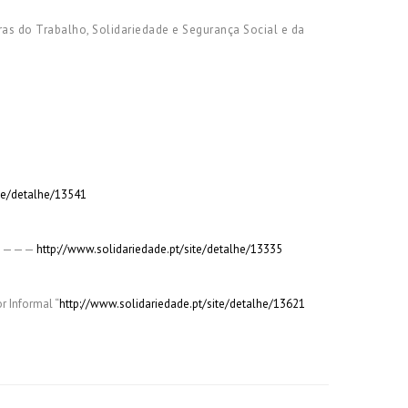
s do Trabalho, Solidariedade e Segurança Social e da
ite/detalhe/13541
dor————
http://www.solidariedade.pt/site/detalhe/13335
r Informal “
http://www.solidariedade.pt/site/detalhe/13621