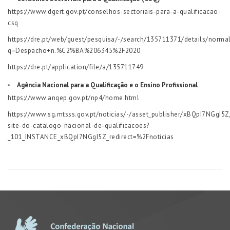
https://www.dgert.gov.pt/conselhos-sectoriais-para-a-qualificacao-
csq
https://dre.pt/web/guest/pesquisa/-/search/135711371/details/norma
q=Despacho+n.%C2%BA%206345%2F2020
https://dre.pt/application/file/a/135711749
Agência Nacional para a Qualificação e o Ensino Profissional
https://www.anqep.gov.pt/np4/home.html
https://www.sg.mtsss.gov.pt/noticias/-/asset_publisher/xBQpI7NGgI5
site-do-catalogo-nacional-de-qualificacoes?
_101_INSTANCE_xBQpI7NGgI5Z_redirect=%2Fnoticias