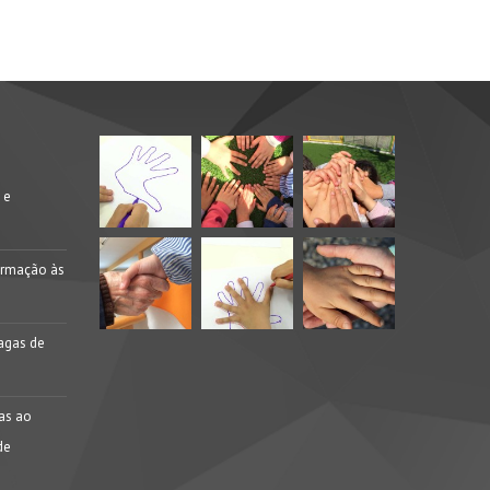
 e
ormação às
agas de
ras ao
de