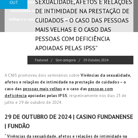
SEXUALIDADE, AFETOS E RELAÇÕES
Seminários “Vivências da sexualidade, afetos e relações de
OUT
DE INTIMIDADE NA PRESTAÇÃO DE
intimidade na prestação de cuidados – o caso das pessoas mais
CUIDADOS – O CASO DAS PESSOAS
velhas e o caso das pessoas com deficiência apoiadas pelas IPSS”
MAIS VELHAS E O CASO DAS
PESSOAS COM DEFICIÊNCIA
APOIADAS PELAS IPSS”
Featured
Sem categoria
29 Outubro, 2024
A CNIS promoveu dois seminários sobre
Vivências da sexualidade,
afetos e relações de intimidade na prestação de cuidados – o
caso das
pessoas mais velhas
e o caso das
pessoas com
deficiência
apoiadas pelas IPSS
, respetivamente nos dias 23 de
julho e 29 de outubro de 2024.
29 DE OUTUBRO DE 2024 | CASINO FUNDANENSE
| FUNDÃO
“Vivências da sexualidade, afetos e relações de intimidade na