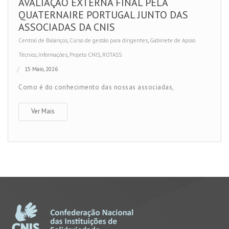
AVALIAÇÃO EXTERNA FINAL PELA
QUATERNAIRE PORTUGAL JUNTO DAS
ASSOCIADAS DA CNIS
Central de Balanços
,
Curso de gestão para dirigentes
,
Gabinete de Apoio
Técnico
,
Informações
,
Projeto CNIS
,
ROTASS
15 Maio, 2026
Como é do conhecimento das nossas associadas,
Ver Mais