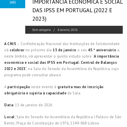
IMPORTÂNCIA ECONÓMICA E SOCIAL
JAN
DAS IPSS EM PORTUGAL (2022 E
2023)
Sem categoria
8 Janeiro, 2026
A CNIS
– Confederação Nacional das Instituições de Solidariedade
irá
celebrar
no próximo dia
15 de janeiro
o seu
45.º aniversário
e,
neste âmbito, irá apresentar o quinto estudo sobre “
A importância
económica e social das IPSS em Portugal: Central de Balanços
2022 e 2023
”, na Sala do Senado da Assembleia da República, cujo
programa pode consultar abaixo.
A
participação
neste evento é
gratuita mas de inscrição
obrigatória e sujeita à capacidade
da Sala.
Data:
15 de janeiro de 2026
Local:
Sala do Senado da Assembleia da República | Palácio de São
Bento, Praça da Constituição de 1976, 1249-068 Lisboa