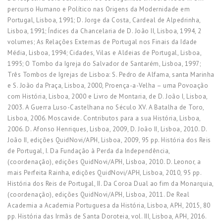
percurso Humano e Político nas Origens da Modernidade em
Portugal, Lisboa, 1991; D. Jorge da Costa, Cardeal de Alpedrinha,
Lisboa, 1991; Índices da Chancelaria de D. João II, Lisboa, 1994, 2
volumes; As Relações Externas de Portugal nos Finais da Idade
Média, Lisboa, 1994; Cidades, Vilas e Aldeias de Portugal, Lisboa,
1995; O Tombo da Igreja do Salvador de Santarém, Lisboa, 1997;
Três Tombos de Igrejas de Lisboa: S. Pedro de Alfama, santa Marinha
e S. João da Praça, Lisboa, 2000, Proença-a-Velha – uma Povoação
com História, Lisboa, 2000 e Livro de Montaria, de D. João I, Lisboa,
2003. A Guerra Luso-Castelhana no Século XV. A Batalha de Toro,
Lisboa, 2006. Moscavide. Contributos para a sua História, Lisboa,
2006. D. Afonso Henriques, Lisboa, 2009, D. João II, Lisboa, 2010. D.
João II, edições QuidNovi/APH, Lisboa, 2009, 95 pp. História dos Reis
de Portugal, I. Da Fundação à Perda da Independência,
(coordenação), edições QuidNovi/APH, Lisboa, 2010. D. Leonor, a
mais Perfeita Rainha, edições QuidNovi/APH, Lisboa, 2010, 95 pp.
História dos Reis de Portugal, II. Da Coroa Dual ao fim da Monarquia,
(coordenação), edições QuidNovi/APH, Lisboa, 2011. De Real
Academia a Academia Portuguesa da História, Lisboa, APH, 2015, 80
pp. História das Irmãs de Santa Doroteia, vol. III, Lisboa, APH, 2016.