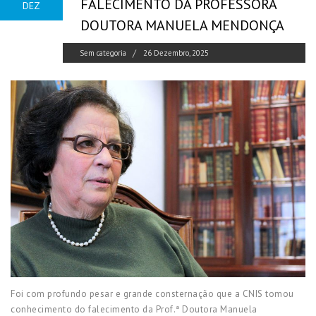
FALECIMENTO DA PROFESSORA
DEZ
DOUTORA MANUELA MENDONÇA
Sem categoria
26 Dezembro, 2025
Foi com profundo pesar e grande consternação que a CNIS tomou
conhecimento do falecimento da Prof.ª Doutora Manuela