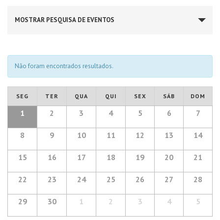
Eventos
MOSTRAR PESQUISA DE EVENTOS
Search
and
Views
Não foram encontrados resultados.
Navigation
Calendar
SEG
TER
QUA
QUI
SEX
SÁB
DOM
of
Calendar
1
2
3
4
5
6
7
of
Eventos
Eventos
8
9
10
11
12
13
14
15
16
17
18
19
20
21
22
23
24
25
26
27
28
29
30
1
2
3
4
5