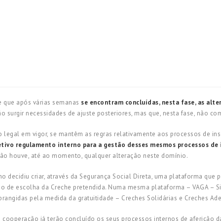
he que após várias semanas
se encontram concluídas, nesta fase, as alt
o surgir necessidades de ajuste posteriores, mas que, nesta fase, não co
legal em vigor, se mantêm as regras relativamente aos processos de insc
petivo regulamento interno para a gestão desses mesmos processos de 
ão houve, até ao momento, qualquer alteração neste domínio.
 decidiu criar, através da Segurança Social Direta, uma plataforma que p
cesso de escolha da Creche pretendida. Numa mesma plataforma – VAGA – S
brangidas pela medida da gratuitidade – Creches Solidárias e Creches Ade
e cooperação já terão concluído os seus processos internos de aferição d