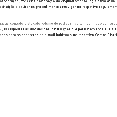
ederação, até existir alteração do enquadramento legislativo atual
Instituição a aplicar os procedimentos em vigor no respetivo regulame
iadas, contudo o elevado volume de pedidos não tem permitido dar resp
., as respostas às dúvidas das instituições
que persistam após a leitu
ados para os contactos de e-mail habituais, no respetivo Centro Distr