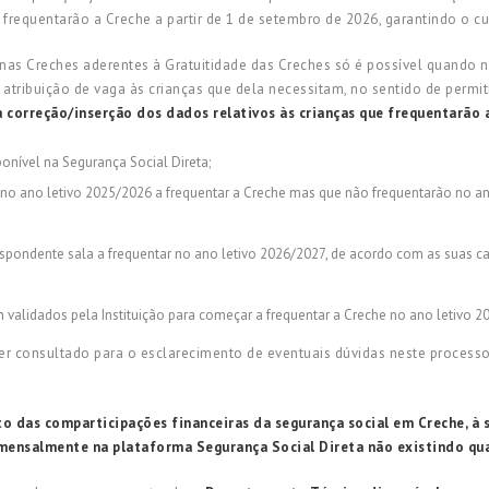
 frequentarão a Creche a partir de 1 de setembro de 2026, garantindo o 
as Creches aderentes à Gratuitidade das Creches só é possível quando n
atribuição de vaga às crianças que dela necessitam, no sentido de permit
orreção/inserção dos dados relativos às crianças que frequentarão a 
onível na Segurança Social Direta;
 no ano letivo 2025/2026 a frequentar a Creche mas que não frequentarão no a
respondente sala a frequentar no ano letivo 2026/2027, de acordo com as suas c
am validados pela Instituição para começar a frequentar a Creche no ano letivo 2
r consultado para o esclarecimento de eventuais dúvidas neste process
o das comparticipações financeiras da segurança social em Creche, à 
mensalmente na plataforma Segurança Social Direta não existindo q