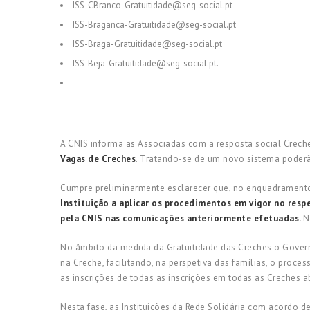
ISS-CBranco-Gratuitidade@seg-social.pt
ISS-Braganca-Gratuitidade@seg-social.pt
ISS-Braga-Gratuitidade@seg-social.pt
ISS-Beja-Gratuitidade@seg-social.pt.
A CNIS informa as Associadas com a resposta social Crec
Vagas de Creches
. Tratando-se de um novo sistema poderã
Cumpre preliminarmente esclarecer que, no enquadramento 
Instituição a aplicar os procedimentos em vigor no res
pela CNIS nas comunicações anteriormente efetuadas.
N
No âmbito da medida da Gratuitidade das Creches o Governo
na Creche, facilitando, na perspetiva das famílias, o pro
as inscrições de todas as inscrições em todas as Creches a
Nesta fase, as Instituições da Rede Solidária com acordo d