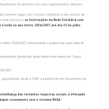
cumprimento do previsto nos seus regulamentos internos.
ão existem vagas nas Creches Solidárias (com acordo de
ir este processo,
as Instituições da Rede Solidária com
Creche no ano letivo 2026/2027, até dia 15 de julho
:
no letivo 2026/2027, selecionando o próprio dia como data de
aracterísticas (Ainda não anda; Anda e tem menos de 2 anos;
026/2027.
o, aguardando ainda a CNIS a partilha de um documento de
semelhança das restantes respostas sociais, é efetuado
ualquer cruzamento com o sistema VAGA.