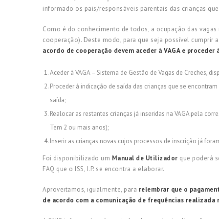
informado os pais/responsáveis parentais das crianças que
Como é do conhecimento de todos, a ocupação das vagas n
cooperação). Deste modo, para que seja possível cumprir a 
acordo de cooperação devem aceder à VAGA e proceder à c
Aceder à VAGA – Sistema de Gestão de Vagas de Creches, disp
Proceder à indicação de saída das crianças que se encontram
saída;
Realocar as restantes crianças já inseridas na VAGA pela cor
Tem 2 ou mais anos);
Inserir as crianças novas cujos processos de inscrição já for
Foi disponibilizado um
Manual de Utilizador
que poderá se
FAQ que o ISS, I.P. se encontra a elaborar.
Aproveitamos, igualmente, para
relembrar que o pagament
de acordo com a comunicação de frequências realizada 