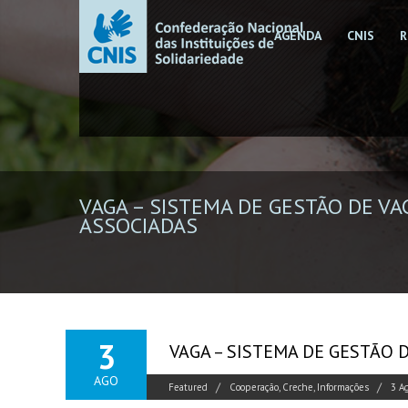
AGENDA
CNIS
R
VAGA – SISTEMA DE GESTÃO DE VA
ASSOCIADAS
3
VAGA – SISTEMA DE GESTÃO 
AGO
Featured
Cooperação
,
Creche
,
Informações
3 A