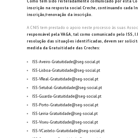
Como tem sido reiteradamente comunicado por esta Conf
inscrição na resposta social Creche, continuando cada 
inscrição/renovação da inscrição.
A CNIS tem prestado o apoio neste processo às suas Assoc
responsável pela VAGA, tal como comunicado pelo ISS, I.P
resolução das situações identificadas, devem ser solicit
medida da Gratuitidade das Creches:
ISS-Aveiro-Gratuitidade@seg-social.pt
ISS-Lisboa-Gratuitidade@seg-social.pt
ISS-VReal-Gratuitidade@seg-social.pt
ISS-Setubal-Gratuitidade@seg-social.pt
ISS-Guarda-Gratuitidade@seg-social.pt
ISS-Porto-Gratuitidade@seg-social.pt
ISS-Leiria-Gratuitidade@seg-social.pt
ISS-Viseu-Gratuitidade@seg-social.pt
ISS-VCastelo-Gratuitidade@seg-social.pt