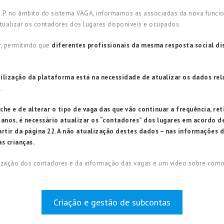
 I.P. no âmbito do sistema VAGA, informamos as associadas da nova funci
ualizar os contadores dos lugares disponíveis e ocupados.
r
, permitindo que
diferentes profissionais da mesma resposta social d
ilização da plataforma está na necessidade de atualizar os dados rela
o
.
eche e de alterar o tipo de vaga das que vão continuar a frequência, r
 anos, é necessário atualizar os “contadores” dos lugares em acordo 
partir da página 22. A não atualização destes dados – nas informações 
s crianças.
alização dos contadores e da informação das vagas e um vídeo sobre co
Criação e gestão de subcontas