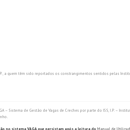
P., a quem têm sido reportados os constrangimentos sentidos pelas Instit
 Sistema de Gestão de Vagas de Creches por parte do ISS, I.P. – Institu
unho.
ão no sistema VAGA que persistam após a leitura do
Manual de
Utiliza