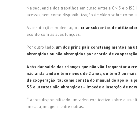
Na sequência dos trabalhos em curso entre a CNIS e o ISS,
acesso, bem como disponibilização de vídeo sobre como at
As instituições podem agora
criar subcontas de utilizado
acordo com as suas funções.
Por outro lado,
um dos principais constrangimentos na ut
abrangidos ou não abrangidos por acordo de cooperaçã
Após dar saída das crianças que não vão frequentar a cr
não anda, anda e tem menos de 2 anos, ou tem 2 ou mais
de cooperação, tal como consta do
manual de apoio
, a 
SS e utentes não abrangidos – impede a inserção de nova
É agora disponibilizado um vídeo explicativo sobre a atu
morada, imagens, entre outras.