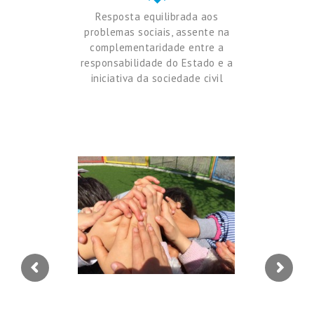
Resposta equilibrada aos
sobre qualquer outra matéria para que sejam solicitados
problemas sociais, assente na
pela Direção;
complementaridade entre a
No plano externo, apoio às Instituições, suas Uniões e
responsabilidade do Estado e a
Federações, no que respeita quer à interpretação das
iniciativa da sociedade civil
disposições dos Protocolos ou Compromissos de Cooperação
e das cláusulas dos contratos coletivos de trabalho, quer à
interpretação das questões estatutárias, designadamente
competências, incompatibilidades, mandatos ou outras, quer
ainda às relações das Instituições com as autoridades de
regulação relativamente a matérias que, pela densidade com
que ocorram, assumam interesse geral, nomeadamente no que
toca ao exercício da competência inspetiva ou fiscalizadora por
parte de tais entidades.