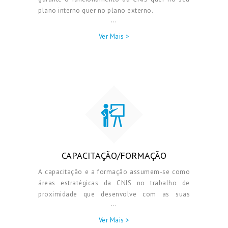
plano interno quer no plano externo.
…
Ver Mais >
CAPACITAÇÃO/FORMAÇÃO
A capacitação e a formação assumem-se como
áreas estratégicas da CNIS no trabalho de
proximidade que desenvolve com as suas
…
associadas. A capacitação das instituições,
nomeadamente por via da formação, tem como
Ver Mais >
objetivo dotá-las das competências e