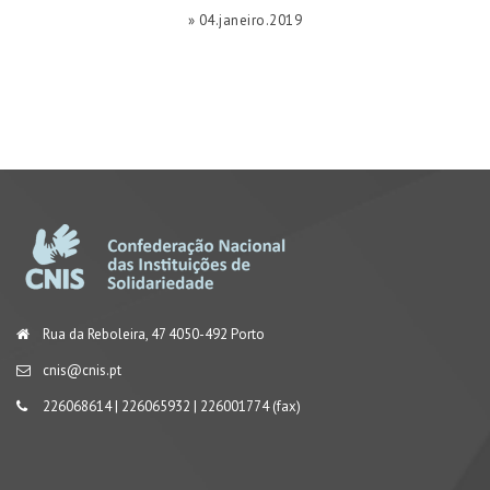
» 04.janeiro.2019
Rua da Reboleira, 47 4050-492 Porto
cnis@cnis.pt
226068614 | 226065932 | 226001774 (fax)