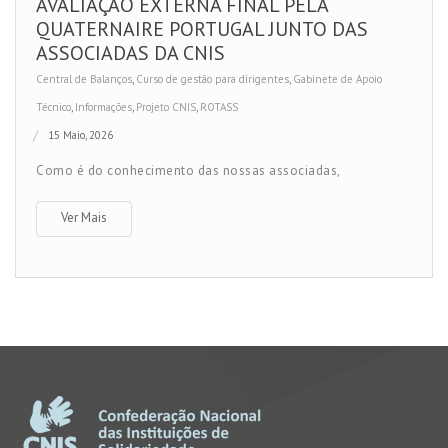
AVALIAÇÃO EXTERNA FINAL PELA
QUATERNAIRE PORTUGAL JUNTO DAS
ASSOCIADAS DA CNIS
Central de Balanços
,
Curso de gestão para dirigentes
,
Gabinete de Apoio
Técnico
,
Informações
,
Projeto CNIS
,
ROTASS
15 Maio, 2026
Como é do conhecimento das nossas associadas,
Ver Mais