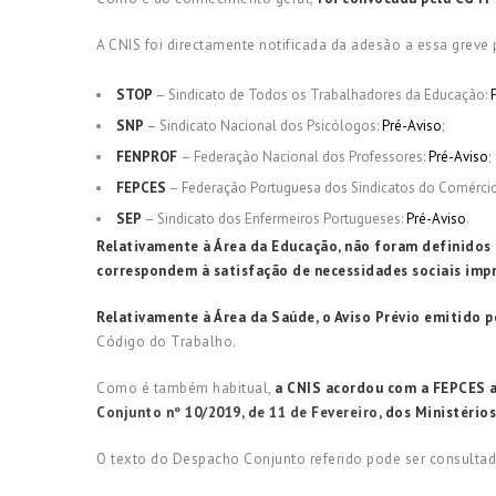
A CNIS foi directamente notificada da adesão a essa greve 
STOP
– Sindicato de Todos os Trabalhadores da Educação:
SNP
– Sindicato Nacional dos Psicólogos:
Pré-Aviso
;
FENPROF
– Federação Nacional dos Professores:
Pré-Aviso
;
FEPCES
– Federação Portuguesa dos Sindicatos do Comércio, 
SEP
– Sindicato dos Enfermeiros Portugueses:
Pré-Aviso
.
Relativamente à Área da Educação, não foram definidos 
correspondem à satisfação de necessidades sociais impr
Relativamente à Área da Saúde, o Aviso Prévio emitido 
Código do Trabalho.
Como é também habitual,
a CNIS acordou com a FEPCES a 
Conjunto nº 10/2019, de 11 de Fevereiro
, dos Ministério
O texto do Despacho Conjunto referido pode ser consulta