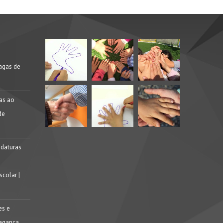
agas de
ras ao
de
idaturas
colar |
es e
ragança,