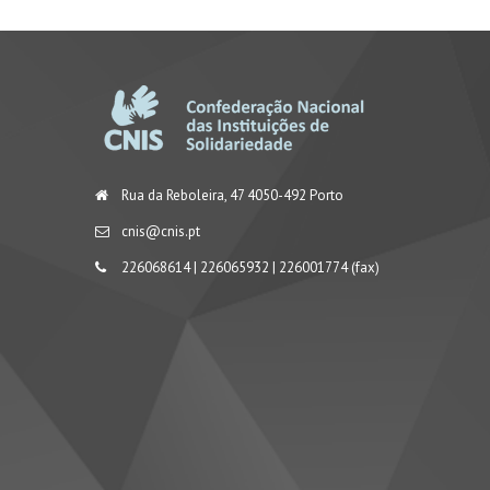
Rua da Reboleira, 47 4050-492 Porto
cnis@cnis.pt
226068614 | 226065932 | 226001774 (fax)