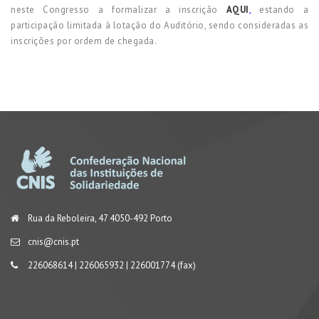
neste Congresso a formalizar a inscrição
AQUI
,
estando a
participação limitada à lotação do Auditório, sendo consideradas as
inscrições por ordem de chegada.
Rua da Reboleira, 47 4050-492 Porto
cnis@cnis.pt
226068614 | 226065932 | 226001774 (fax)