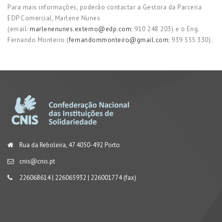
Para mais informações, poderão contactar a Gestora da Parceria
EDP Comercial, Marlene Nunes
(email:
marlenenunes.externo@edp.com
; 910 248 203) e o Eng.
Fernando Monteiro (
fernandommonteiro@gmail.com
; 939 555 330).
Rua da Reboleira, 47 4050-492 Porto
cnis@cnis.pt
226068614 | 226065932 | 226001774 (fax)