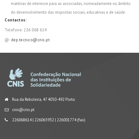
matérias de interesse para as associadas, nomeadamente no âmbito
do desenvolvimento das respostas sociais, educativas e de saúde.
Contactos:
Telefone: 226 068 614
@:
dep.tecnico@cnis.pt
Rua da Reboleira, 47 4050-492 Porto
cnis@cnis.pt
226068614 | 226065932 | 226001774 (fax)